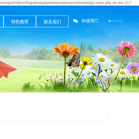
bchunqiu0n0boc0hgu4nxqaitu/wwwroot/source/model/api.class.php on line 217
特色推荐
联系我们