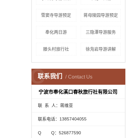
雪窦寺导游预定
蒋母陵园导游预定
奉化两日游
三隐潭导游服务
滕头村旅行社
徐凫岩导游讲解
C
联系我们
Contact Us
宁波市奉化溪口春秋旅行社有限公司
联 系 人：蒋维亚
联系电话：13857404055
Q Q：526877590