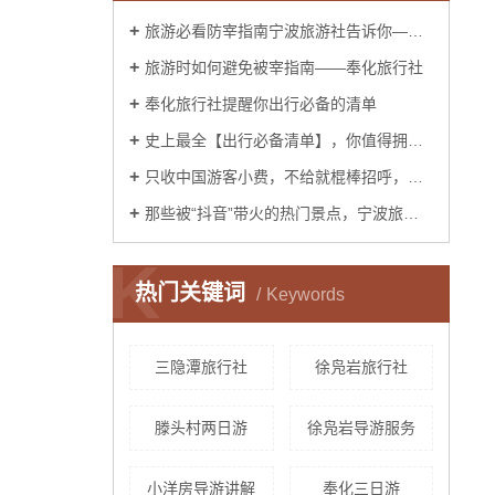
旅游必看防宰指南宁波旅游社告诉你——你已经被宰了几次？
旅游时如何避免被宰指南——奉化旅行社
奉化旅行社提醒你出行必备的清单
史上最全【出行必备清单】，你值得拥有！——宁波旅行社
只收中国游客小费，不给就棍棒招呼，这样都无法阻止中国人前往？奉化旅行社告诉你是这样吗？
那些被“抖音”带火的热门景点，宁波旅游社告诉你后来怎么样了？
K
热门关键词
Keywords
三隐潭旅行社
徐凫岩旅行社
滕头村两日游
徐凫岩导游服务
小洋房导游讲解
奉化三日游