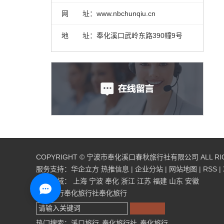
网 址：www.nbchunqiu.cn
地 址：奉化溪口武岭东路390幢9号
COPYRIGHT © 宁波市奉化溪口春秋旅行社有限公司 ALL RIG
服务支持：
华企立方
热推信息
|
企业分站
|
网站地图
|
RSS
|
主营区域：
上海
宁波
奉化
浙江
江苏
福建
山东
安徽
溪口旅行
奉化旅行社
奉化旅行
热门搜索：
溪口旅行
奉化旅行社
奉化旅行