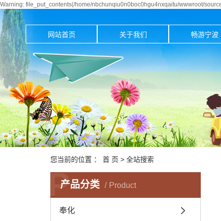
Warning: file_put_contents(/home/nbchunqiu0n0boc0hgu4nxqaitu/wwwroot/source/
网站首页
关于我们
畅游宁波
您当前的位置 ：
首 页
> 全站搜索
P
产品分类
Product
奉化