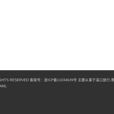
HTS RESERVED 备案号：
浙ICP备11034639号
主要从事于
溪口旅行
,
XML