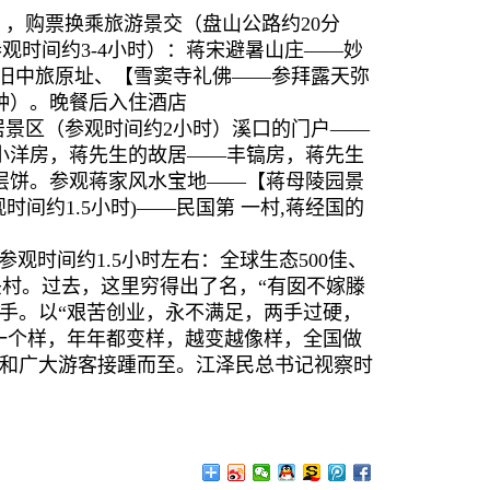
），购票换乘旅游景交（盘山公路约20分
观时间约3-4小时）：蒋宋避暑山庄——妙
—旧中旅原址、【雪窦寺礼佛——参拜露天弥
钟）。晚餐后入住酒店
居景区（参观时间约2小时）溪口的门户——
小洋房，蒋先生的故居——丰镐房，蒋先生
层饼。参观蒋家风水宝地——【蒋母陵园景
间约1.5小时)——民国第 一村,蒋经国的
参观时间约1.5小时左右：全球生态500佳、
头村。过去，这里穷得出了名，“有囡不嫁滕
手。以“艰苦创业，永不满足，两手过硬，
一个样，年年都变样，越变越像样，全国做
士和广大游客接踵而至。江泽民总书记视察时