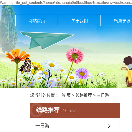
Warning: file_put_contents(/home/nbchunqiu0n0boc0hgu4nxqaitu/wwwroot/source/
网站首页
关于我们
畅游宁波
您当前的位置 ：
首 页
>
线路推荐
>
三日游
C
线路推荐
Case
一日游