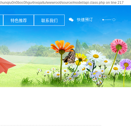
bchunqiu0n0boc0hgu4nxqaitu/wwwroot/source/model/api.class.php on line 217
特色推荐
联系我们