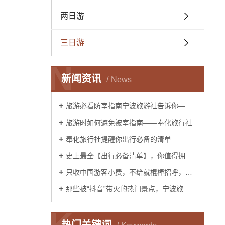
两日游
三日游
N
新闻资讯
News
旅游必看防宰指南宁波旅游社告诉你——你已经被宰了几次？
旅游时如何避免被宰指南——奉化旅行社
奉化旅行社提醒你出行必备的清单
史上最全【出行必备清单】，你值得拥有！——宁波旅行社
只收中国游客小费，不给就棍棒招呼，这样都无法阻止中国人前往？奉化旅行社告诉你是这样吗？
那些被“抖音”带火的热门景点，宁波旅游社告诉你后来怎么样了？
K