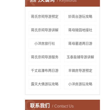
热门关键词
Keywords
蒋氏宗祠导游预定
妙高台游玩攻略
蒋氏宗祠导游讲解
蒋母陵园地接社
小洋房旅行社
蒋母墓道两日游
蒋氏宗祠导游服务
玉泰盐铺导游讲解
千丈岩瀑布两日游
丰镐房导游预定
露天大佛游玩攻略
小洋房游玩攻略
C
联系我们
Contact Us