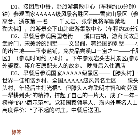
D1、接团后中餐，赴旅游集散中心（车程约10分钟
钟）参观国家AAAAA级风景名胜区——雪窦山景区（参
高台、浙东第 一名——千丈岩、张学良将军幽禁地—
勒大佛】，旅游景交下山赴旅游集散中心（车程约20分
D2、早餐后参观民国老街——溪口古镇，游蒋氏故
武岭门，宋美龄的别墅——文昌阁，蒋经国的别墅——
的出生地——玉泰盐铺，免费品尝溪口三宝之一——千
区】（参观时间约1小时）。下午参观岩头古村景区(参观时
外婆家、蒋介石原配夫人的故乡。 晚餐后入住酒店
D3、早餐后参观国家AAAAA级景区——【滕头村】
世界十佳和谐乡村、全国AAAAA级风景名胜区——滕
头村，年轻后生打光棍”。但滕头人靠聪明才智和勤劳双
一犁耕到头”的精神，撑起了自己的一片天，成了“一年
榜样”的小康示范村。党和国家领导人、海内外著名人
高度评价：“了不起的村庄。中餐后送团。
标签