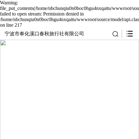
Warning:
file_put_contents(/home/nbchunqiu0n0boc0hgu4nxqaitu/wwwroot/sour
failed to open stream: Permission denied in
/home/nbchunqiu0n0boc0hgu4nxqaitu/wwwroot/source/model/api.clas
on line 217
宁波市奉化溪口春秋旅行社有限公司