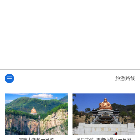
旅游路线
雪窦山穿越一日游
溪口古镇+雪窦山景区一日游