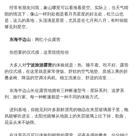
经常有朋友问我，象山哪里可以看海看星空。实际上，当天气晴
朗的情况下，像山一样到处都是看月亮星星的好去处，松兰山也
是，这儿的基地，头顶满是星星，尤其是在七月和八月，有时候能
够见到星空。
东海半边山
：网红小众露营
你想要的仪式感，这里统统给你
大多人对
宁波旅游
露营
的体验就是：热、睡不着、吃不好。露营
的仪式感，在这里就是家常便饭。舒软的空气地垫、质感上乘的折
叠桌椅、降温的空调冷风机、独立洗漱台、舒适的浴室……
东海半边山长征露营地拥有三种帐篷型号：星际系列、追梦系
列、旅行家。每一种帐篷都是一种不同的体验方式。
进到基地，你能见到许多新鮮漂亮的物品在夹层玻璃屋子里，晚
风能够吹进去，太阳光能够从地面上的夹层玻璃上往下掉，歌曲，
花朵从来不缺阵。
在这里不仅可以体验到精致的露营，还有丰盛的餐食，分分钟让